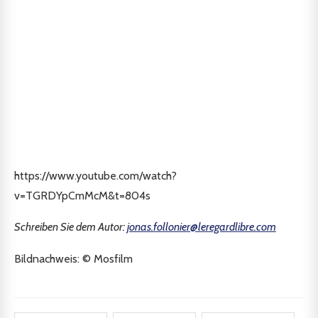
https://www.youtube.com/watch?
v=TGRDYpCmMcM&t=804s
Schreiben Sie dem Autor:
jonas.follonier@leregardlibre.com
Bildnachweis: © Mosfilm