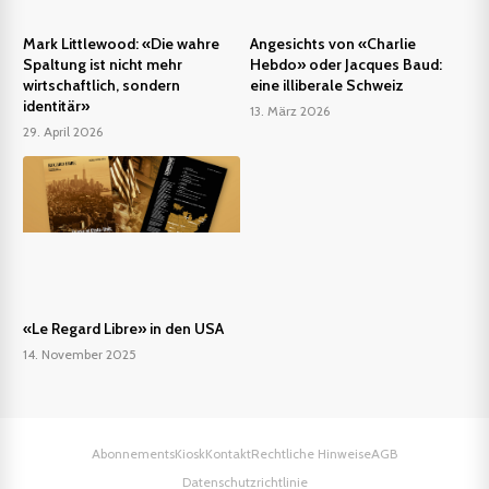
Mark Littlewood: «Die wahre
Angesichts von «Charlie
Spaltung ist nicht mehr
Hebdo» oder Jacques Baud:
wirtschaftlich, sondern
eine illiberale Schweiz
identitär»
13. März 2026
29. April 2026
«Le Regard Libre» in den USA
14. November 2025
Abonnements
Kiosk
Kontakt
Rechtliche Hinweise
AGB
Datenschutzrichtlinie