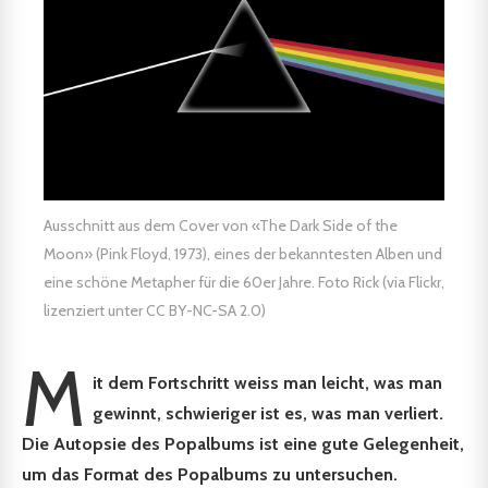
Ausschnitt aus dem Cover von «The Dark Side of the
Moon» (Pink Floyd, 1973), eines der bekanntesten Alben und
eine schöne Metapher für die 60er Jahre. Foto Rick (via Flickr,
lizenziert unter CC BY-NC-SA 2.0)
M
it dem Fortschritt weiss man leicht, was man
gewinnt, schwieriger ist es, was man verliert.
Die Autopsie des Popalbums ist eine gute Gelegenheit,
um das Format des Popalbums zu untersuchen.