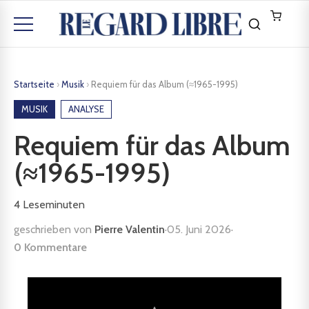
Startseite
›
Musik
›
Requiem für das Album (≈1965-1995)
MUSIK
ANALYSE
Requiem für das Album
(≈1965-1995)
4
Leseminuten
geschrieben von
Pierre Valentin
·
05. Juni 2026
·
0 Kommentare