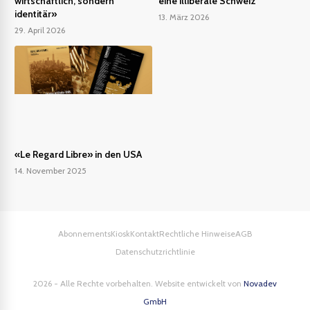
wirtschaftlich, sondern
eine illiberale Schweiz
identitär»
13. März 2026
29. April 2026
«Le Regard Libre» in den USA
14. November 2025
Abonnements
Kiosk
Kontakt
Rechtliche Hinweise
AGB
Datenschutzrichtlinie
2026 - Alle Rechte vorbehalten. Website entwickelt von
Novadev
GmbH