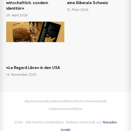
wirtschaftlich, sondern
eine illiberale Schweiz
identitär»
13. März 2026
29. April 2026
«Le Regard Libre» in den USA
14. November 2025
Abonnements
Kiosk
Kontakt
Rechtliche Hinweise
AGB
Datenschutzrichtlinie
2026 - Alle Rechte vorbehalten. Website entwickelt von
Novadev
GmbH