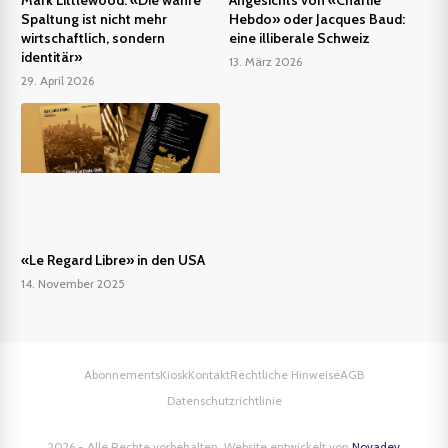
Spaltung ist nicht mehr
Hebdo» oder Jacques Baud:
wirtschaftlich, sondern
eine illiberale Schweiz
identitär»
13. März 2026
29. April 2026
«Le Regard Libre» in den USA
14. November 2025
Abonnements
Kiosk
Kontakt
Rechtliche Hinweise
AGB
Datenschutzrichtlinie
2026 - Alle Rechte vorbehalten. Website entwickelt von
Novadev