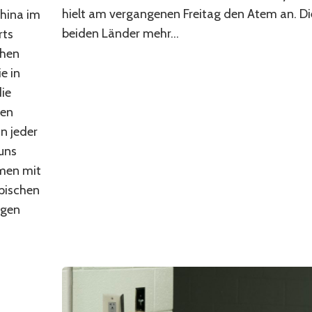
hielt am vergangenen Freitag den Atem an. Di
hina im
beiden Länder mehr...
rts
chen
e in
ie
ten
n jeder
 uns
men mit
pischen
egen