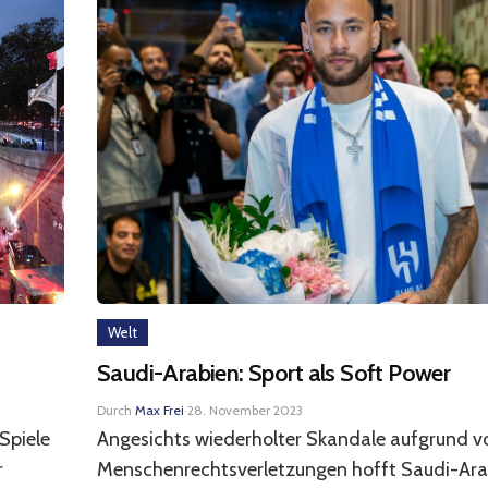
Welt
Saudi-Arabien: Sport als Soft Power
Durch
Max Frei
·
28. November 2023
Spiele
Angesichts wiederholter Skandale aufgrund v
r
Menschenrechtsverletzungen hofft Saudi-Arab