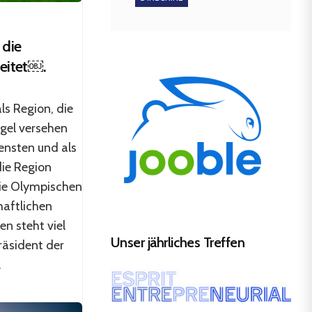
 die
reitet￼.
ls Region, die
gel versehen
iensten und als
ie Region
die Olympischen
haftlichen
en steht viel
Unser jährliches Treffen
räsident der
.