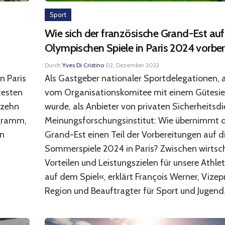
Sport
Wie sich der französische Grand-Est auf
Olympischen Spiele in Paris 2024 vorbe
Durch
Yves Di Cristino
·
02. Dezember 2022
n Paris
Als Gastgeber nationaler Sportdelegationen, a
testen
vom Organisationskomitee mit einem Gütesie
 zehn
wurde, als Anbieter von privaten Sicherheitsd
ogramm,
Meinungsforschungsinstitut: Wie übernimmt d
en
Grand-Est einen Teil der Vorbereitungen auf 
Sommerspiele 2024 in Paris? Zwischen wirtsc
Vorteilen und Leistungszielen für unsere Athlet
auf dem Spiel«, erklärt François Werner, Vizep
Region und Beauftragter für Sport und Jugend