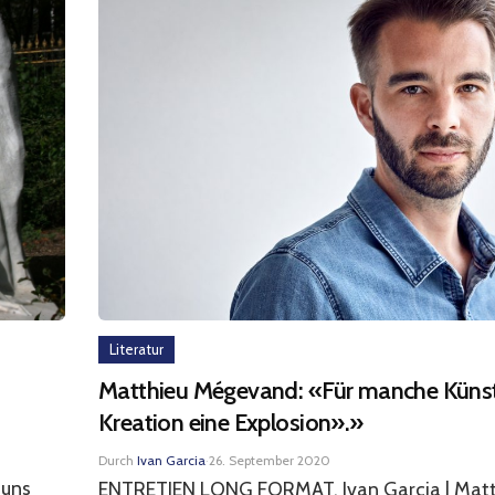
Literatur
Matthieu Mégevand: «Für manche Künstle
Kreation eine Explosion».»
Durch
Ivan Garcia
·
26. September 2020
 uns
ENTRETIEN LONG FORMAT, Ivan Garcia | Matt