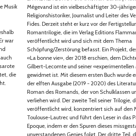
e Musik
Mégevand ist ein vielbeschäftigter 30-jährige
Religionshistoriker, Journalist und Leiter des V
Fides. Derzeit steht er kurz vor der Fertigstellu
eshalb
Romantrilogie, die im Verlag Editions Flamma
Er war
veröffentlicht wird und sich mit dem Thema
und
Schöpfung/Zerstörung befasst. Ein Projekt, des
 auch
«La bonne vie», der 2018 erschien, dem Dicht
osarote
Gilbert-Lecomte und seiner «experimentellen
et, die
gewidmet ist. Mit diesem ersten Buch wurde er
ht.
der elften Ausgabe (2019 - 2020) des Literatu
Roman des Romands, der von Schulklassen 
verliehen wird. Der zweite Teil seiner Trilogie, 
veröffentlicht wird, konzentriert sich auf den 
Toulouse-Lautrec und führt den Leser in das Pa
Epoque, indem er den Spuren dieses missgesta
unverstandenen Genies folgt. Der dritte Teil, d