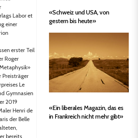
r
«Schweiz und USA, von
erlags Labor et
gestern bis heute»
ng einer
rion
sen erster Teil
er Roger
 Metaphysik»
 Preisträger
rpreises Le
und Gymnasien
der 2019
«Ein liberales Magazin, das es
Maler Henri de
in Frankreich nicht mehr gibt»
ris der Belle
lteten,
er bereits