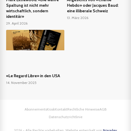
Spaltung ist nicht mehr
Hebdo» oder Jacques Baud:
wirtschaftlich, sondern
eine illiberale Schweiz
identitär»
13. März 2026
29. April 2026
«Le Regard Libre» in den USA
14. November 2025
Abonnements
Kiosk
Kontakt
Rechtliche Hinweise
AGB
Datenschutzrichtlinie
2026 - Alle Rechte vorbehalten. Website entwickelt von
Novadev