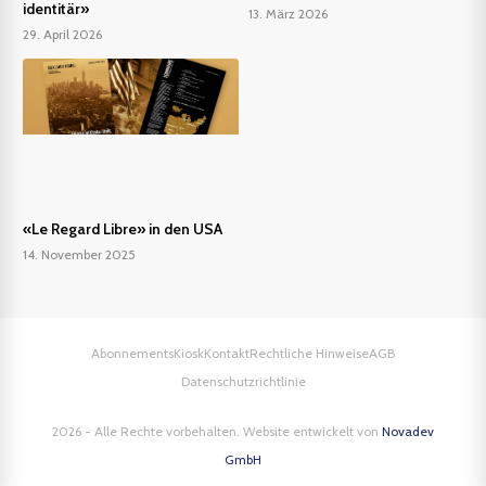
identitär»
13. März 2026
29. April 2026
«Le Regard Libre» in den USA
14. November 2025
Abonnements
Kiosk
Kontakt
Rechtliche Hinweise
AGB
Datenschutzrichtlinie
2026 - Alle Rechte vorbehalten. Website entwickelt von
Novadev
GmbH