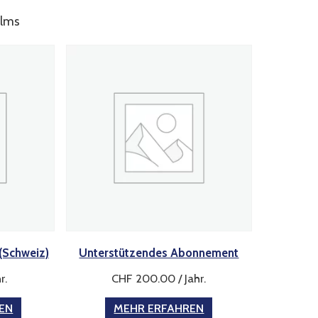
ilms
(Schweiz)
Unterstützendes Abonnement
hr
.
CHF
200.00
/ Jahr
.
REN
MEHR ERFAHREN