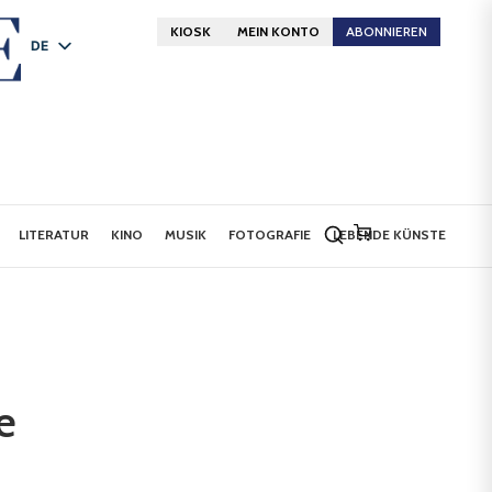
KIOSK
MEIN KONTO
ABONNIEREN
DE
FR
EN
LITERATUR
KINO
MUSIK
FOTOGRAFIE
LEBENDE KÜNSTE
e