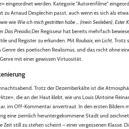
e» eingeordnet werden. Kategorie "Autorenfilme" eingeor
gut zu Arnaud Desplechin passt, auch wenn es sich als etw
 wie wie
Wie ich mich gestritten habe ... (mein Sexleben)
,
Ester 
er
Das Presidio
,Der Regisseur hat bereits mehrfach bewiesen
tile und Register zu erkunden. Mit
Roubaix, ein Licht
, Trotz 
 Genre des poetischen Realismus, und das nicht ohne ein
Genre mit einer gewissen Virtuosität.
zenierung
ihnachtsabend. Trotz der Dezemberkälte ist die Atmosphä
itze», die an der Haut klebt, wie uns Louis (Antoine Reinart
r, im Off-Kommentar anvertraut. In den ersten Bildern m
ung eine ziemlich heruntergekommene Stadt und zeichnet 
ie Zeit still zu stehen scheint – einer vergessenen Klasse. D