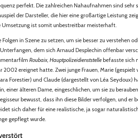
quenz perfekt. Die zahlreichen Nahaufnahmen sind sehr so
spiel der Darsteller, die hier eine großartige Leistung z
he Umsetzung ist somit unbestreitbar meisterhaft.
e Folgen in Szene zu setzen, um sie besser zu verstehen o
s Unterfangen, dem sich Arnaud Desplechin offenbar versc
umentarfilm
Roubaix, Hauptpolizeidienststelle
befasste sich 
hr 2002 ereignet hatte. Zwei junge Frauen, Marie (gespiel
a Forestier) und Claude (dargestellt von Léa Seydoux) ha
, einer älteren Dame, eingeschlichen, um sie zu berauben
gisseur bewusst, dass ihn diese Bilder verfolgen, und er be
det sich daher für eine realistische, ja sogar naturalistisch
nge gepflegt wurde.
verstört