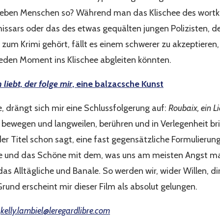
 Leben Menschen so? Während man das Klischee des wort
ssars oder das des etwas gequälten jungen Polizisten, der
s zum Krimi gehört, fällt es einem schwerer zu akzeptieren
e jeden Moment ins Klischee abgleiten könnten.
liebt, der folge mir
, eine balzacsche Kunst
e, drängt sich mir eine Schlussfolgerung auf:
Roubaix, ein Li
h bewegen und langweilen, berühren und in Verlegenheit bri
der Titel schon sagt, eine fast gegensätzliche Formulierun
e und das Schöne mit dem, was uns am meisten Angst ma
as Alltägliche und Banale. So werden wir, wider Willen, di
und erscheint mir dieser Film als absolut gelungen.
:
kelly.lambiel@leregardlibre.com