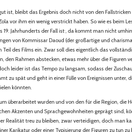
ut ist, bleibt das Ergebnis doch nicht von den Fallstricke
Zola vor ihm ein wenig verstrickt haben. So wie es beim Le
.
19. Jahrhunderts der Fall ist
, da kommt man nicht umhin, 
ungen von Kommissar Daoud (der großartige und charism
eil des Films ein. Zwar soll dies eigentlich das vollständ
en, den Rahmen abstecken, etwas mehr über die Figuren v
ch leider ist das Tempo zu langsam, sodass der Zuschaue
zu spät und geht in einer Fülle von Ereignissen unter, di
ielen könnten.
aum überarbeitet wurden und von den für die Region, die H
chen Akzenten und Sprachgewohnheiten geprägt sind, könn
er Realität treu zu bleiben, zwar verteidigen, doch man k
iner Karikatur oder einer Typisierung der Figuren zu tun z