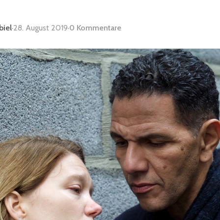
biel
·
28. August 2019
·
0 Kommentare