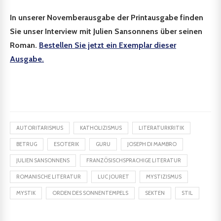
In unserer Novemberausgabe der Printausgabe finden
Sie unser Interview mit Julien Sansonnens über seinen
Roman.
Bestellen Sie jetzt ein Exemplar dieser
Ausgabe.
AUTORITARISMUS
KATHOLIZISMUS
LITERATURKRITIK
BETRUG
ESOTERIK
GURU
JOSEPH DI MAMBRO
JULIEN SANSONNENS
FRANZÖSISCHSPRACHIGE LITERATUR
ROMANISCHE LITERATUR
LUC JOURET
MYSTIZISMUS
MYSTIK
ORDEN DES SONNENTEMPELS
SEKTEN
STIL