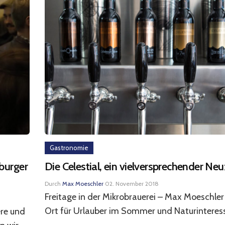
Gastronomie
nburger
Die Celestial, ein vielversprechender N
Durch
Max Moeschler
·
02. November 2018
Freitage in der Mikrobrauerei – Max Moeschler 
Ort für Urlauber im Sommer und Naturinteressi
ere und