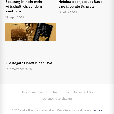
Spaltung ist nicht mehr
Hebdo» oder Jacques Baud:
wirtschaftlich, sondern
eine illiberale Schweiz
identitär»
13. März 2026
29. April 2026
«Le Regard Libre» in den USA
14. November 2025
Abonnements
Kiosk
Kontakt
Rechtliche Hinweise
AGB
Datenschutzrichtlinie
2026 - Alle Rechte vorbehalten. Website entwickelt von
Novadev