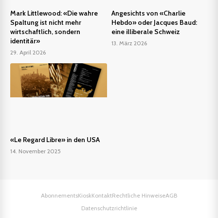
Mark Littlewood: «Die wahre
Angesichts von «Charlie
Spaltung ist nicht mehr
Hebdo» oder Jacques Baud:
wirtschaftlich, sondern
eine illiberale Schweiz
identitär»
13. März 2026
29. April 2026
«Le Regard Libre» in den USA
14. November 2025
Abonnements
Kiosk
Kontakt
Rechtliche Hinweise
AGB
Datenschutzrichtlinie