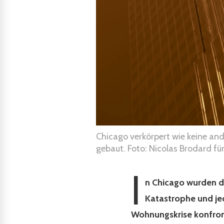
Chicago verkörpert wie keine and
gebaut. Foto: Nicolas Brodard fü
I
n Chicago wurden d
Katastrophe und jed
Wohnungskrise konfront