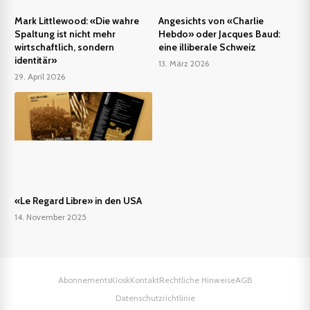
Mark Littlewood: «Die wahre
Angesichts von «Charlie
Spaltung ist nicht mehr
Hebdo» oder Jacques Baud:
wirtschaftlich, sondern
eine illiberale Schweiz
identitär»
13. März 2026
29. April 2026
«Le Regard Libre» in den USA
14. November 2025
Abonnements
Kiosk
Kontakt
Rechtliche Hinweise
AGB
Datenschutzrichtlinie