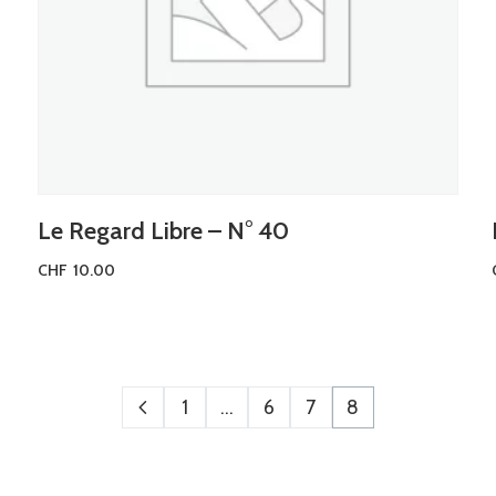
Le Regard Libre – N° 40
CHF
10.00
Ajouter au panier
1
…
6
7
8