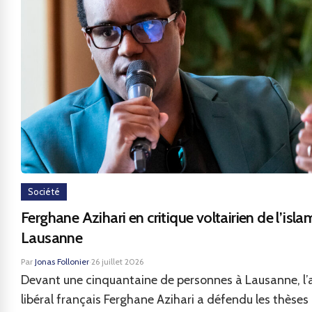
Société
Ferghane Azihari en critique voltairien de l’isla
Lausanne
Par
Jonas Follonier
·
26 juillet 2026
Devant une cinquantaine de personnes à Lausanne, l’
libéral français Ferghane Azihari a défendu les thèses