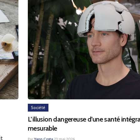
Société
L’illusion dangereuse d’une santé intég
mesurable
it
Par
Yann Costa
·
23 mai 2026