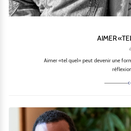
AIMER «TE
é
Aimer «tel quel» peut devenir une form
réflexion
C