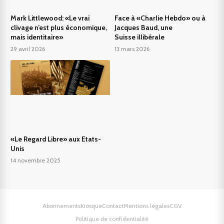
Mark Littlewood: «Le vrai
Face à «Charlie Hebdo» ou à
clivage n’est plus économique,
Jacques Baud, une
mais identitaire»
Suisse illibérale
29 avril 2026
13 mars 2026
«Le Regard Libre» aux Etats-
Unis
14 novembre 2025
Abonnements
Kiosque
Contact
Mentions légales
CGV
Politique de confidentialité