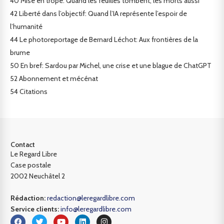
40
Mise en trope: Quand les feuilles tombent, les morts aussi
42
Liberté dans l’objectif: Quand l’IA représente l’espoir de
l’humanité
44
Le photoreportage de Bernard Léchot: Aux frontières de la
brume
50
En bref: Sardou par Michel, une crise et une blague de ChatGPT
52
Abonnement et mécénat
54
Citations
Contact
Le Regard Libre
Case postale
2002 Neuchâtel 2
Rédaction:
redaction@leregardlibre.com
Service clients:
info@leregardlibre.com