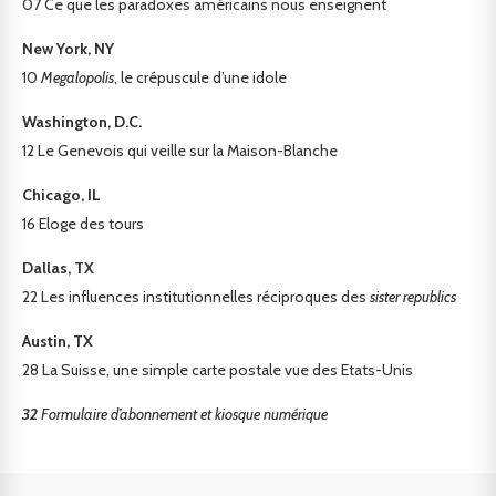
07
Ce que les paradoxes américains nous enseignent
New York, NY
10
Megalopolis
, le crépuscule d’une idole
Washington, D.C.
12
Le Genevois qui veille sur la Maison-Blanche
Chicago, IL
16
Eloge des tours
Dallas, TX
22
Les influences institutionnelles réciproques des
sister republics
Austin, TX
28
La Suisse, une simple carte postale vue des Etats-Unis
32
Formulaire d’abonnement et kiosque numérique