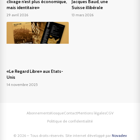
clivage n’est plus économique,
Jacques Baud, une
mais identitaire»
Suisse illibérale
29 avril 2026
13 mars 2026
«Le Regard Libre» aux Etats-
Unis
14 novembre 2025
Abonnements
Kiosque
Contact
Mentions légales
CGV
Politique de confidentialité
© 2026 – Tous droits réservés. Site internet développé par
Novadev