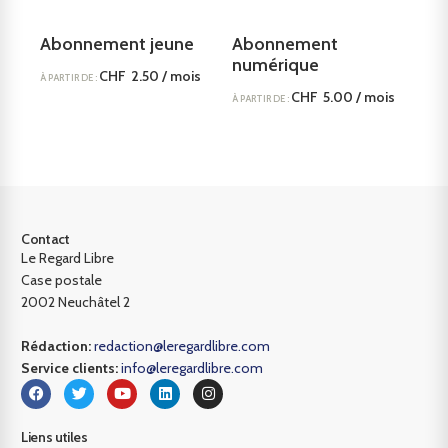
Abonnement jeune
Abonnement
numérique
CHF
2.50
/ mois
À PARTIR DE :
CHF
5.00
/ mois
À PARTIR DE :
Choix des options
avec un essai gratuit de
30 jours et des frais
d’inscription de
CHF
2.50
Choix des options
Contact
Le Regard Libre
Case postale
2002 Neuchâtel 2
Rédaction:
redaction@leregardlibre.com
Service clients:
info@leregardlibre.com
Liens utiles