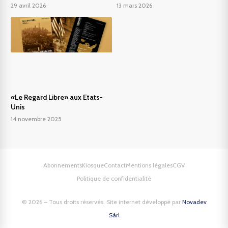
29 avril 2026
13 mars 2026
«Le Regard Libre» aux Etats-
Unis
14 novembre 2025
Abonnements
Kiosque
Contact
Mentions légales
CGV
Politique de confidentialité
© 2026 – Tous droits réservés. Site internet développé par
Novadev
Sàrl