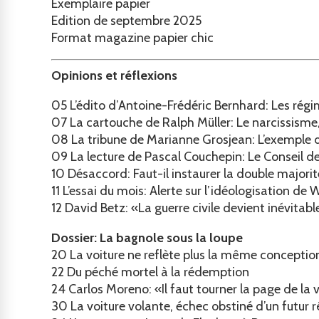
Exemplaire papier
Edition de septembre 2025
Format magazine papier chic
Opinions et réflexions
05
L’édito d’Antoine-Frédéric Bernhard: Les régi
07
La cartouche de Ralph Müller: Le narcissisme,
08
La tribune de Marianne Grosjean: L’exemple 
09
La lecture de Pascal Couchepin: Le Conseil de
10
Désaccord: Faut-il instaurer la double majori
11
L’essai du mois: Alerte sur l’idéologisation de 
12
David Betz: «La guerre civile devient inévitab
Dossier: La bagnole sous la loupe
20
L
a voiture ne reflète plus la même conception
22
Du péché mortel à la rédemption
24
Carlos Moreno: «Il faut tourner la page de la v
30
La voiture volante, échec obstiné d’un futur 