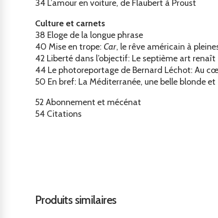
34
L’amour en voiture, de Flaubert à Proust
Culture et carnets
38
Eloge de la longue phrase
40
Mise en trope:
Car
, le rêve américain à plein
42
Liberté dans l’objectif: Le septième art renaît 
44
Le photoreportage de Bernard Léchot: Au cœ
50
En bref: La Méditerranée, une belle blonde et
52
Abonnement et mécénat
54
Citations
Produits similaires