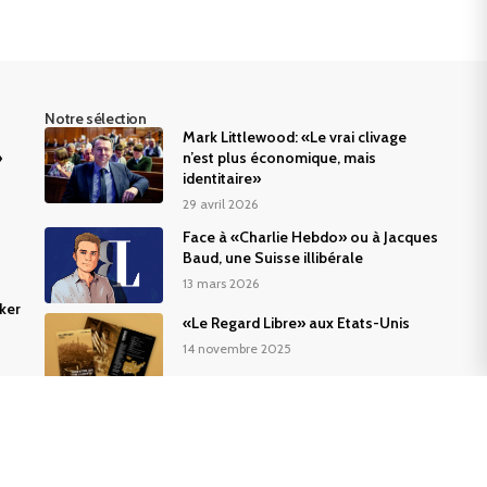
Notre sélection
Mark Littlewood: «Le vrai clivage
»
n’est plus économique, mais
identitaire»
29 avril 2026
Face à «Charlie Hebdo» ou à Jacques
Baud, une Suisse illibérale
13 mars 2026
ker
«Le Regard Libre» aux Etats-Unis
14 novembre 2025
nements
Kiosque
Contact
Mentions légales
CGV
Politique de confidentialité