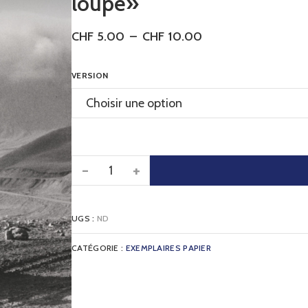
loupe»
CHF
5.00
–
CHF
10.00
VERSION
-
+
UGS :
ND
CATÉGORIE :
EXEMPLAIRES PAPIER