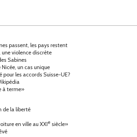
mes passent, les pays restent
 une violence discrète
des Sabines
 Nicée, un cas unique
té pour les accords Suisse-UE?
Wikipédia
le à terme»
 de la liberté
e
oiture en ville au XXI
siècle»
rêvé