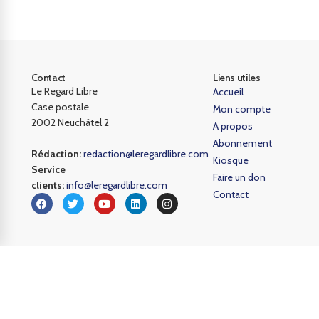
Contact
Liens utiles
Le Regard Libre
Accueil
Case postale
Mon compte
2002 Neuchâtel 2
A propos
Abonnement
Rédaction:
redaction@leregardlibre.com
Kiosque
Service
Faire un don
clients:
info@leregardlibre.com
Contact
© 2026 – Tous droits réservés. Site internet développé par
Novadev Sàrl