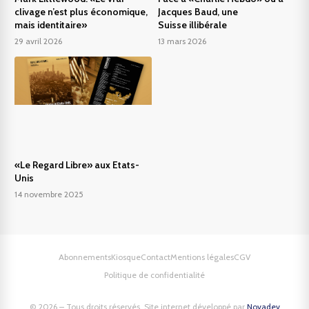
clivage n’est plus économique,
Jacques Baud, une
mais identitaire»
Suisse illibérale
29 avril 2026
13 mars 2026
«Le Regard Libre» aux Etats-
Unis
14 novembre 2025
Abonnements
Kiosque
Contact
Mentions légales
CGV
Politique de confidentialité
© 2026 – Tous droits réservés. Site internet développé par
Novadev