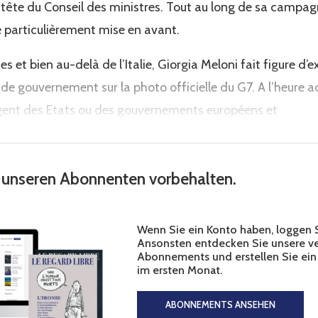
 la tête du Conseil des ministres. Tout au long de sa campa
 particulièrement mise en avant.
s et bien au-delà de l’Italie, Giorgia Meloni fait figure d’
fe de gouvernement sur la photo officielle du G7. A l’heure a
gent des Etats ou des gouvernements européens et
st unseren Abonnenten vorbehalten.
Wenn Sie ein Konto haben, loggen Si
Ansonsten entdecken Sie unsere v
Abonnements und erstellen Sie ein
im ersten Monat.
ABONNEMENTS ANSEHEN