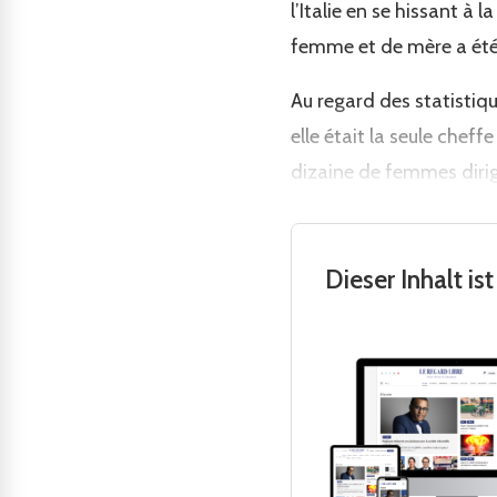
l’Italie en se hissant à
femme et de mère a été
Au regard des statistique
elle était la seule chef
dizaine de femmes diri
Dieser Inhalt i