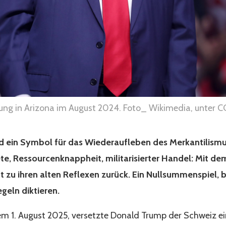
ng in Arizona im August 2024. Foto_ Wikimedia, unter C
nd ein Symbol für das Wiederaufleben des Merkantilismu
e, Ressourcenknappheit, militarisierter Handel: Mit de
t zu ihren alten Reflexen zurück. Ein Nullsummenspiel, b
geln diktieren.
em 1. August 2025, versetzte Donald Trump der Schweiz e