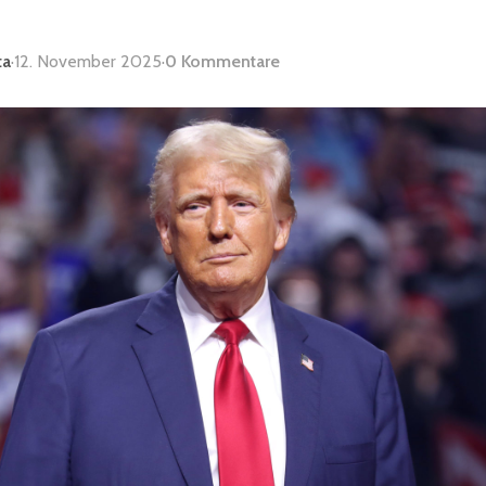
ta
·
12. November 2025
·
0 Kommentare