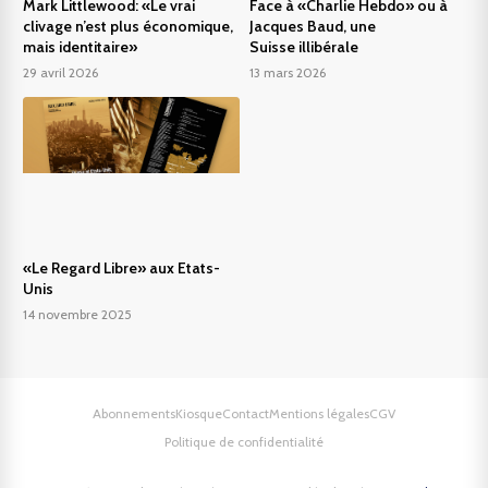
Mark Littlewood: «Le vrai
Face à «Charlie Hebdo» ou à
clivage n’est plus économique,
Jacques Baud, une
mais identitaire»
Suisse illibérale
29 avril 2026
13 mars 2026
«Le Regard Libre» aux Etats-
Unis
14 novembre 2025
Abonnements
Kiosque
Contact
Mentions légales
CGV
Politique de confidentialité