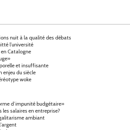
ons nuit à la qualité des débats
tté l’université
s en Catalogne
ouge»
relle et insuffisante
 enjeu du siècle
téréotype woke
forme d’impunité budgétaire»
 les salaires en entreprise?
égalitarisme ambiant
l’argent