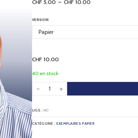
CHF
5.00
–
CHF
10.00
VERSION
CHF
10.00
40 en stock
-
+
UGS :
ND
CATÉGORIE :
EXEMPLAIRES PAPIER