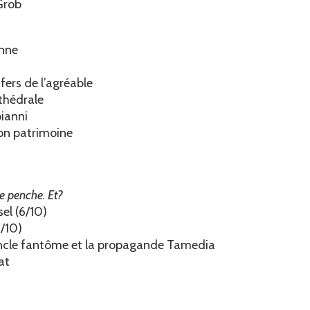
 Grob
anne
fers de l’agréable
thédrale
oianni
son patrimoine
le penche. Et?
el (6/10)
1/10)
n oncle fantôme et la propagande Tamedia
at