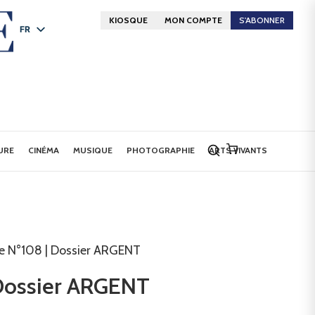
KIOSQUE
MON COMPTE
S'ABONNER
FR
DE
EN
URE
CINÉMA
MUSIQUE
PHOTOGRAPHIE
ARTS VIVANTS
re N°108 | Dossier ARGENT
 Dossier ARGENT