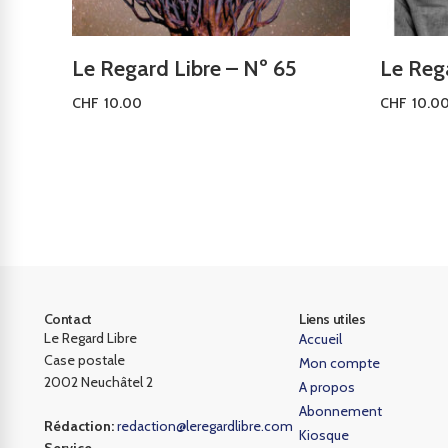
Le Regard Libre – Nº 65
Le Rega
CHF
10.00
CHF
10.0
Lire la suite
Lire la sui
Contact
Liens utiles
Le Regard Libre
Accueil
Case postale
Mon compte
2002 Neuchâtel 2
A propos
Abonnement
Rédaction:
redaction@leregardlibre.com
Kiosque