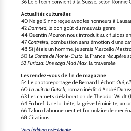
36
Le bitcoin convient à la Suisse, selon Ronnie
Actualités culturelles
40
Neige Sinno reçue avec les honneurs à Laus
42
Damned
, le bon goût du mauvais genre
44
Quentin Mouron nous introduit aux fluides en
47
Contrefeu
, combustion sans émotion d’une ca
48
Si j’étais un homme, je serais Marcello Mastr
50
Le Comte de Monte-Cristo
: la France récupère 
52
Furiosa: Une saga Mad Max
, la traversée
Les rendez-vous de fin de magazine
54
Le photoreportage de Bernard Léchot:
Oui, el
60
La nuit du Gütsch
, roman inédit d’André Duruss
63
Les carnets d’élaboration de Theodor Wildt (
64
En bref: Une loi bête, la grève féministe, u
66
Talon d’abonnement et formulaire de mécén
68
Citations
Vers l’édition précédente