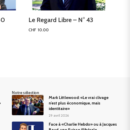
50
Le Regard Libre – N° 43
CHF
10.00
Ajouter au panier
Notre sélection
Mark Littlewood: «Le vrai clivage
»
n’est plus économique, mais
identitaire»
29 avril 2026
Face à «Charlie Hebdo» ou à Jacques
Baud, une Suisse illibérale