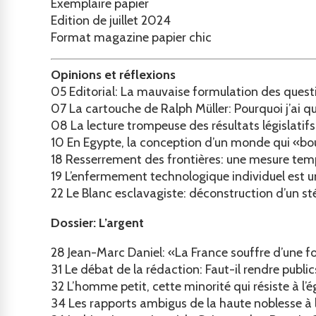
Exemplaire papier
Edition de juillet 2024
Format magazine papier chic
Opinions et réflexions
05
Editorial: La mauvaise formulation des questi
07
La cartouche de Ralph Müller: Pourquoi j’ai qui
08
La lecture trompeuse des résultats législatif
10
En Egypte, la conception d’un monde qui «b
18
Resserrement des frontières: une mesure tempo
19
L’enfermement technologique individuel est un
22
Le Blanc esclavagiste: déconstruction d’un s
Dossier: L’argent
28
Jean-Marc Daniel: «La France souffre d’une 
31
Le débat de la rédaction: Faut-il rendre publics
32
L’homme petit, cette minorité qui résiste à l’
34
Les rapports ambigus de la haute noblesse à 