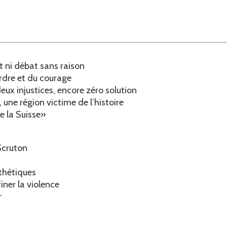
at ni débat sans raison
ordre et du courage
x injustices, encore zéro solution
, une région victime de l’histoire
e la Suisse»
Scruton
sthétiques
ner la violence
r