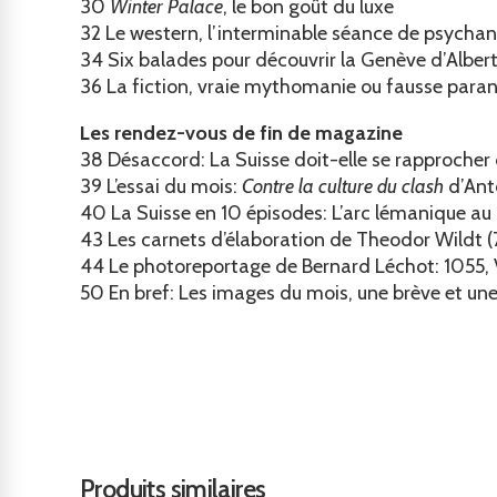
30
Winter Palace
, le bon goût du luxe
32
Le western, l’interminable séance de psycha
34
Six balades pour découvrir la Genève d’Alber
36
La fiction, vraie mythomanie ou fausse para
Les rendez-vous de fin de magazine
38
Désaccord: La Suisse doit-elle se rapprocher
39
L’essai du mois:
Contre la culture du clash
d’Anto
40
La Suisse en 10 épisodes: L’arc lémanique au
43
Les carnets d’élaboration de Theodor Wildt (
44
Le photoreportage de Bernard Léchot: 1055, 
50
En bref: Les images du mois, une brève et u
Produits similaires