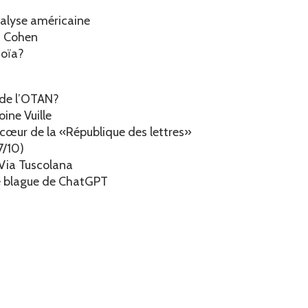
nalyse américaine
t Cohen
noïa?
 de l’OTAN?
ine Vuille
 cœur de la «République des lettres»
7/10)
Via Tuscolana
ne blague de ChatGPT