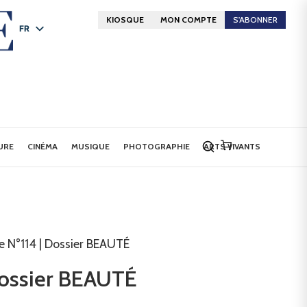
KIOSQUE
MON COMPTE
S'ABONNER
FR
DE
EN
URE
CINÉMA
MUSIQUE
PHOTOGRAPHIE
ARTS VIVANTS
e N°114 | Dossier BEAUTÉ
Dossier BEAUTÉ