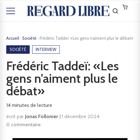
Accueil
›
Société
›
Frédéric Taddeï: «Les gens n’aiment plus le débat»
SOCIÉTÉ
INTERVIEW
Frédéric Taddeï: «Les
gens n’aiment plus le
débat»
14
minutes de lecture
écrit par
Jonas Follonier
·
21 décembre 2024
·
0 commentaire