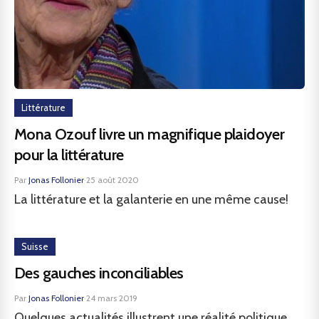
Littérature
Mona Ozouf livre un magnifique plaidoyer
pour la littérature
Par
Jonas Follonier
·
25 août 2020
La littérature et la galanterie en une même cause!
Suisse
Des gauches inconciliables
Par
Jonas Follonier
·
24 mars 2019
Quelques actualités illustrent une réalité politique