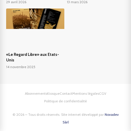
29 avril 2026
13 mars 2026
«Le Regard Libre» aux Etats-
Unis
14 novembre 2025
Abonnements
Kiosque
Contact
Mentions légales
CGV
Politique de confidentialité
© 2026 – Tous droits réservés. Site internet développé par
Novadev
Sàrl