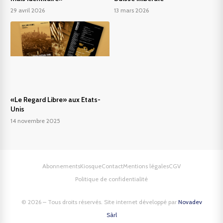
29 avril 2026
13 mars 2026
«Le Regard Libre» aux Etats-
Unis
14 novembre 2025
Abonnements
Kiosque
Contact
Mentions légales
CGV
Politique de confidentialité
© 2026 – Tous droits réservés. Site internet développé par
Novadev
Sàrl