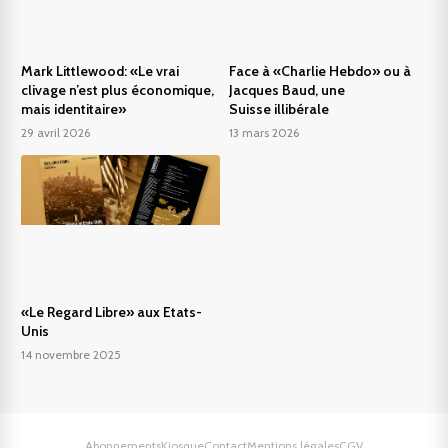
Mark Littlewood: «Le vrai
Face à «Charlie Hebdo» ou à
clivage n’est plus économique,
Jacques Baud, une
mais identitaire»
Suisse illibérale
29 avril 2026
13 mars 2026
«Le Regard Libre» aux Etats-
Unis
14 novembre 2025
Abonnements
Kiosque
Contact
Mentions légales
CGV