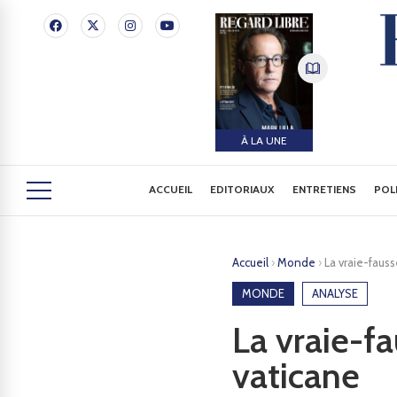
À LA UNE
ACCUEIL
EDITORIAUX
ENTRETIENS
POL
Accueil
›
Monde
›
La vraie-fauss
MONDE
ANALYSE
La vraie-fa
vaticane