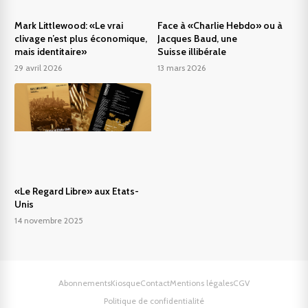
Mark Littlewood: «Le vrai
Face à «Charlie Hebdo» ou à
clivage n’est plus économique,
Jacques Baud, une
mais identitaire»
Suisse illibérale
29 avril 2026
13 mars 2026
«Le Regard Libre» aux Etats-
Unis
14 novembre 2025
Abonnements
Kiosque
Contact
Mentions légales
CGV
Politique de confidentialité