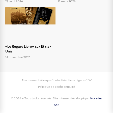
29 avril 2026
13 mars 2026
«Le Regard Libre» aux Etats-
Unis
14 novembre 2025
Abonnements
Kiosque
Contact
Mentions légales
CGV
Politique de confidentialité
© 2026 – Tous droits réservés. Site internet développé par
Novadev
Sàrl