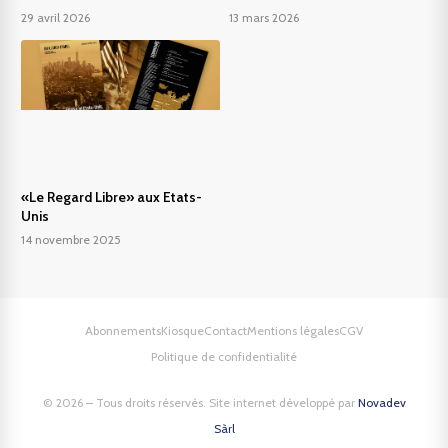
29 avril 2026
13 mars 2026
«Le Regard Libre» aux Etats-
Unis
14 novembre 2025
Abonnements
Kiosque
Contact
Mentions légales
CGV
Politique de confidentialité
© 2026 – Tous droits réservés. Site internet développé par
Novadev
Sàrl