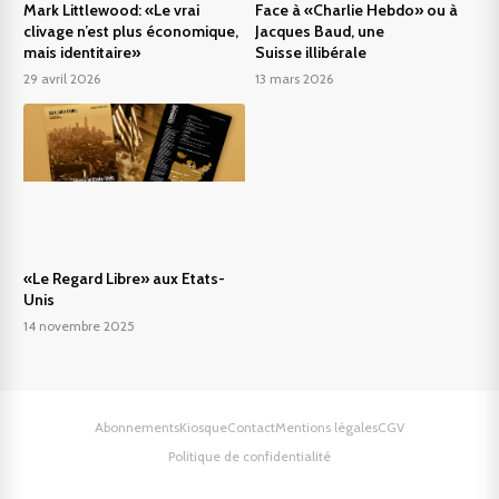
Mark Littlewood: «Le vrai
Face à «Charlie Hebdo» ou à
clivage n’est plus économique,
Jacques Baud, une
mais identitaire»
Suisse illibérale
29 avril 2026
13 mars 2026
«Le Regard Libre» aux Etats-
Unis
14 novembre 2025
Abonnements
Kiosque
Contact
Mentions légales
CGV
Politique de confidentialité