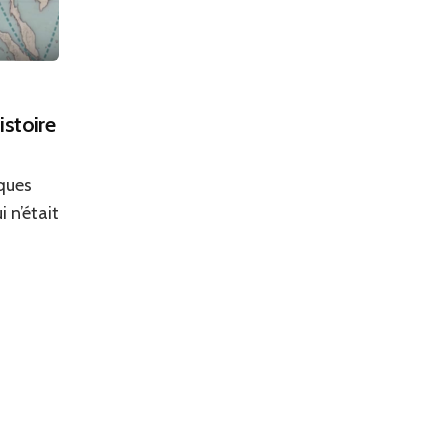
istoire
ques
 n’était