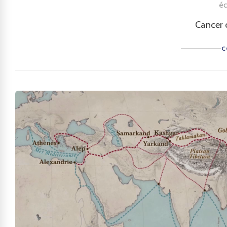
éc
Cancer 
C