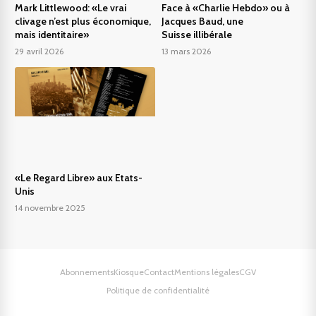
Mark Littlewood: «Le vrai
Face à «Charlie Hebdo» ou à
clivage n’est plus économique,
Jacques Baud, une
mais identitaire»
Suisse illibérale
29 avril 2026
13 mars 2026
«Le Regard Libre» aux Etats-
Unis
14 novembre 2025
Abonnements
Kiosque
Contact
Mentions légales
CGV
Politique de confidentialité