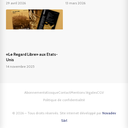
29 avril 2026
13 mars 2026
«Le Regard Libre» aux Etats-
Unis
14 novembre 2025
Abonnements
Kiosque
Contact
Mentions légales
CGV
Politique de confidentialité
© 2026 – Tous droits réservés. Site internet développé par
Novadev
Sàrl