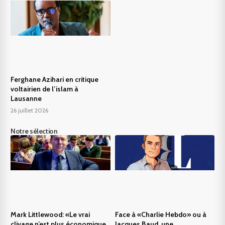
Ferghane Azihari en critique
voltairien de l’islam à
Lausanne
26 juillet 2026
Notre sélection
Mark Littlewood: «Le vrai
Face à «Charlie Hebdo» ou à
clivage n’est plus économique,
Jacques Baud, une