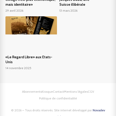
mais identitaire»
Suisse illibérale
29 avril 2026
13 mars 2026
«Le Regard Libre» aux Etats-
Unis
14 novembre 2025
Abonnements
Kiosque
Contact
Mentions légales
CGV
Politique de confidentialité
© 2026 – Tous droits réservés. Site internet développé par
Novadev