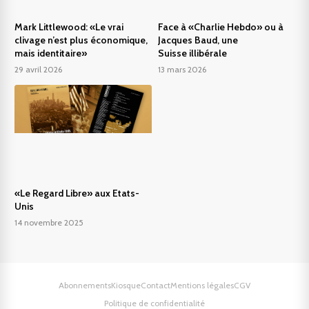
Mark Littlewood: «Le vrai
Face à «Charlie Hebdo» ou à
clivage n’est plus économique,
Jacques Baud, une
mais identitaire»
Suisse illibérale
29 avril 2026
13 mars 2026
«Le Regard Libre» aux Etats-
Unis
14 novembre 2025
Abonnements
Kiosque
Contact
Mentions légales
CGV
Politique de confidentialité