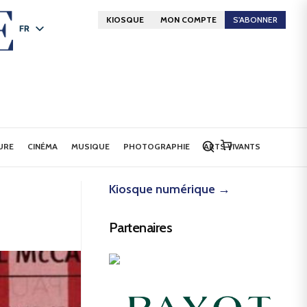
KIOSQUE
MON COMPTE
S'ABONNER
FR
DE
EN
URE
CINÉMA
MUSIQUE
PHOTOGRAPHIE
ARTS VIVANTS
Kiosque numérique →
Partenaires