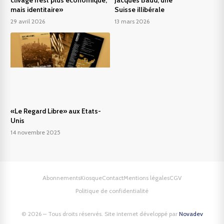
mais identitaire»
Suisse illibérale
29 avril 2026
13 mars 2026
«Le Regard Libre» aux Etats-
Unis
14 novembre 2025
Abonnements
Kiosque
Contact
Mentions légales
CGV
Politique de confidentialité
© 2026 – Tous droits réservés. Site internet développé par
Novadev