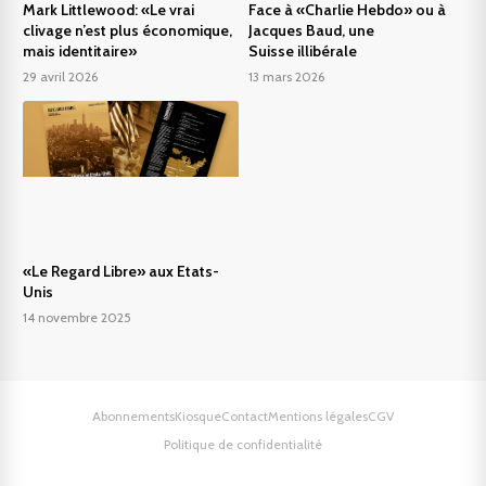
Mark Littlewood: «Le vrai
Face à «Charlie Hebdo» ou à
clivage n’est plus économique,
Jacques Baud, une
mais identitaire»
Suisse illibérale
29 avril 2026
13 mars 2026
«Le Regard Libre» aux Etats-
Unis
14 novembre 2025
Abonnements
Kiosque
Contact
Mentions légales
CGV
Politique de confidentialité