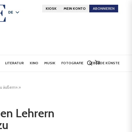
KIOSK
MEIN KONTO
ABONNIEREN
DE
FR
EN
LITERATUR
KINO
MUSIK
FOTOGRAFIE
LEBENDE KÜNSTE
zu äußern».»
en Lehrern
zu