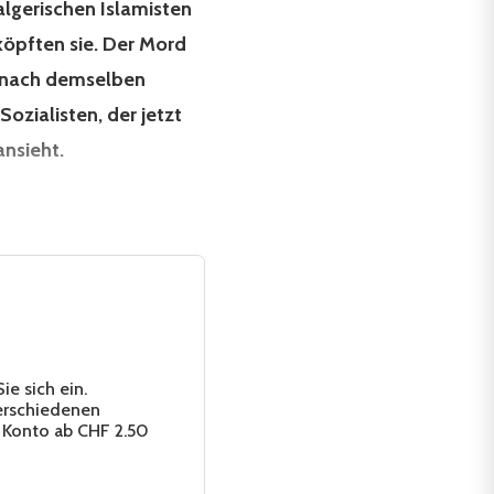
algerischen Islamisten
 köpften sie. Der Mord
er nach demselben
ozialisten, der jetzt
ansieht.
e sich ein.
erschiedenen
 Konto ab CHF 2.50