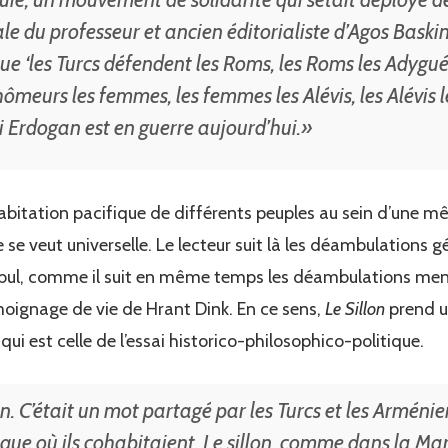
e du professeur et ancien éditorialiste d’Agos Baski
e ‘les Turcs défendent les Roms, les Roms les Adygu
hômeurs les femmes, les femmes les Alévis, les Alévis 
i Erdogan est en guerre aujourd’hui.»
ohabitation pacifique de différents peuples au sein d’une 
le se veut universelle. Le lecteur suit là les déambulations
anbul, comme il suit en même temps les déambulations men
oignage de vie de Hrant Dink. En ce sens,
Le Sillon
prend u
ui est celle de l’essai historico-philosophico-politique.
lon. C’était un mot partagé par les Turcs et les Arménie
oque où ils cohabitaient. Le sillon, comme dans la Mar