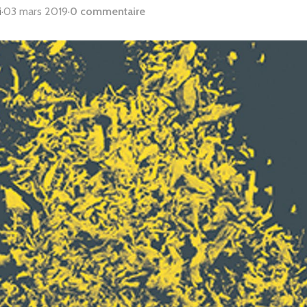
i
·
03 mars 2019
·
0 commentaire