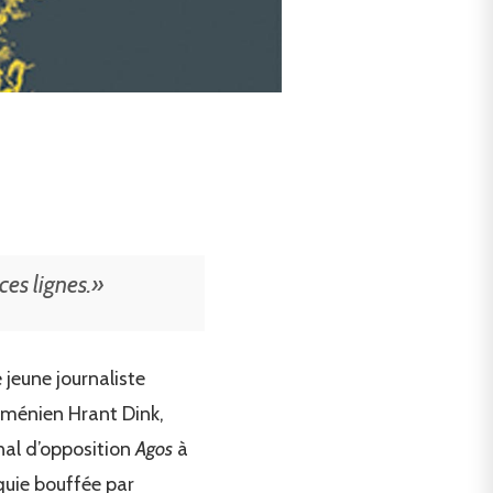
ces lignes.»
jeune journaliste
 arménien Hrant Dink,
rnal d’opposition
Agos
à
quie bouffée par