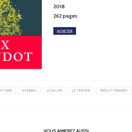
2018
262 pages
ACHETER
NT DINK
ISTANBUL
LE SILLON
LE TRIPODE
PRIX LITTÉRAIRES
VOUS AIMEREZ AUSSI