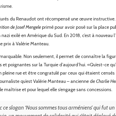
arisme.
 jurés du Renaudot ont récompensé une œuvre instructive. 
ition de Josef Mengele
primé pour avoir posé sur la place pub
azi exilé en Amérique du Sud. En 2018, c’est à nouveau l’H
le prix à Valérie Manteau.
 remarquable. Non seulement, il permet de connaître la figur
es et poignantes sur la Turquie d’aujourd’hui. «Qu’est-ce qu
pleine rue et être congratulé par ceux qui étaient censés
journaliste qu’est Valérie Manteau – ancienne de
Charlie H
lle maîtrise et pour lequel elle s’engage sans concessions.
ec ce slogan ‘Nous sommes tous arméniens’ qui fut un
rquie, un mouvement de solidarité qui s’était déployé 