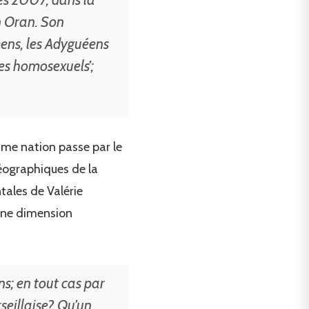
n Oran. Son
éens, les Adyguéens
les homosexuels’;
même nation passe par le
 géographiques de la
tales de Valérie
ne dimension
ns; en tout cas par
seillaise? Qu’un