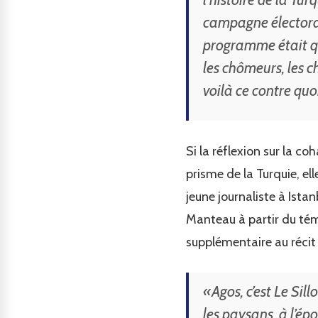
campagne électoral
programme était qu
les chômeurs, les c
voilà ce contre quo
Si la réflexion sur la c
prisme de la Turquie, el
jeune journaliste à Ist
Manteau à partir du tém
supplémentaire au récit q
«Agos, c’est Le Sil
les paysans, à l’ép