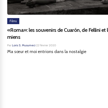
Films
«Roma»: les souvenirs de Cuarón, de Fellini et 
miens
Par
Loris S. Musumeci
·
22 février 2020
Ma sœur et moi entrions dans la nostalgie